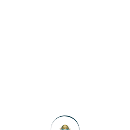
ch ofert, które mogą otrzymać nowi gracze w
 gry kasynowe, korzystając z dodatkowych
niędzy. To doskonała okazja, aby zapoznać się z
 przy tym swojego budżetu.
pinów.
ia na dowolnych grach.
trowaniu konta.
tu w EnergyCasino?
tu
, wystarczy kilka kroków:
Proces jest szybki i intuicyjny.