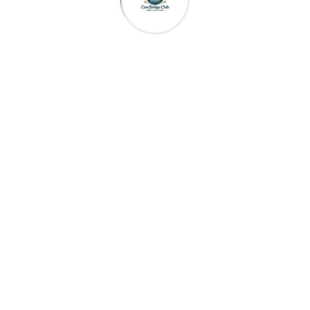
ail σας για μια επιβεβαίωση και ακολουθήστε τους
ς
er
, επωφεληθείτε από μια σειρά προνομίων:
ς έχουν την ευκαιρία να λάβουν εκπληκτικά
ικές προσφορές και δωρεάν περιστροφές για τους
 ειδικά διαγωνιστικά παιχνίδια με πλούσια
ών για οποιαδήποτε απορία ή πρόβλημα.