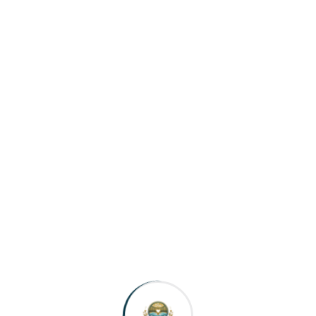
Insgesamt ist Spielbank Dresden ein sehr
bekannter Online-Anbieter mit einer Vielzahl an
Spielen, einem attraktiven Bonusangebot und
guten Möglichkeiten der Zahlungsverarbeitung. Sie
verfügt über einen umfangreichen
Sicherheitsprozess für Spielerdaten und bietet den
Zugriff auf Live-Casino-Produktionen sowie eine
breite Palette von Spielautomaten an.
Wichtige Punkte
Authentischer Casino-Eindruck
Vielzahl an Bonusangebot
Zahlungsarten sind vielfältig vorhanden.