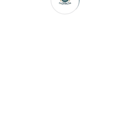
их нет, с целью сохранять ощущение
надежности.
Именно поэтому удачные события
воспринимаются словно логичные, а
негативные — словно отклонения. Подобная
схема 7к казино формирует закрепленное
индивидуальное чувство удачи, построенное на
основе смещенной картины реальности.
Воздействие социальных
условий на восприятие везения
Общественная атмосфера формирует