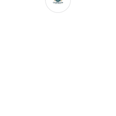
omocje Oscar Spin oferują dodatkową wartość dla
 i darmowa runda bonusowa w czwartek zapewniają
 50% gwarantuje, że gracze są stale nagradzani za
ych Spinów!
ybór dla graczy poszukujących różnorodnych
gier, hojnym pakietem powitalnym i
 coś dla każdego. Podążając za naszym
 odkryć sekrety Oscar Spin i cieszyć się
dobywaj Do 350 Darmowych Spinów!