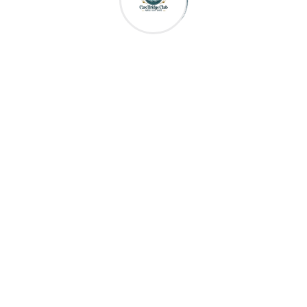
Recent Posts
Die besten Online Casinos 2026 für deutsche
Spieler
Aventură și Șansă Ghidul Tău Spre Victorie în
chicken road game, cu Bonusuri Atractive și un
RTP de
Abenteuerliche Geflügelfahrt mit 98% Chance
auf Gold Führe deine mutige Henne durch
chicken road zu
Desbloquea un universo de recompensas