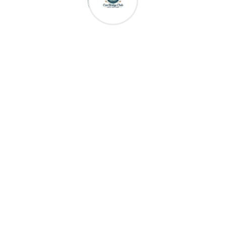
ce un entorno inmersivo para los jugadores en línea.
nte desde cualquier lugar y a cualquier hora. Sin
completa de Sportuna no está disponible en iOS.
tilizar tecnología SSL 128 bits para asegurar los
Además, cuenta con un sello de protección contra
lada por las autoridades competentes de dicho país.
 ofrecidos por Sportuna, puedes contactar
le 24 horas. Puedes llamar o escribir un correo