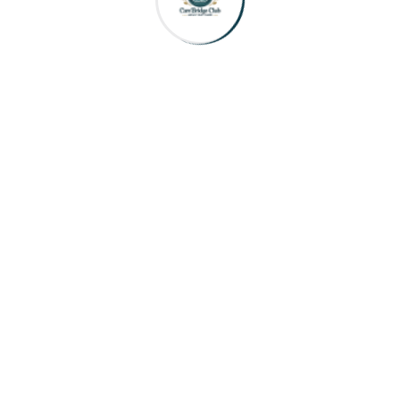
t les réglementations très sérieusement, afin de
s. L’autorité qui supervise nos activités impose des
l’équité dans tous nos jeux. En adhérant à ces
ité et d’intégrité dans votre expérience de jeu.
 licences
il est essentiel de comprendre le rôle important des
 environnement de jeu sûr et équitable dans des
glementation sont essentiels pour faire respecter
réservent l’intégrité du secteur. Ils analysent
ur respect aux réglementations en vigueur,
e contre la fraude. Chaque autorité de délivrance
profondis, offrant ainsi aux joueurs la assurance
t aléatoires. La compréhension de ces cadres