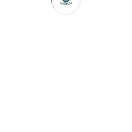
Archives
June 2026
January 2026
December 2025
November 2025
October 2025
September 2025
August 2025
July 2025