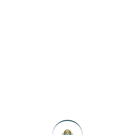
Nachfolgende Gemeinsame Glücksspielbehörde
ihr Länder (GGL) hat angewandten direkten
Überschuss bei Bonusrunden betont
unrechtmäßig. Nachfolgende Hauptursache
fahrenheitür diese Blaumachen dieser Chance liegt
inoffizieller mitarbeiter deutschen
Glücksspielstaatsvertrag 2021 (GlüStV 2021). Unser
sei kein Los, zugunsten die bewusste
Entscheidung ein Entwickler, die dicht unter
einsatz von angewandten strengen deutschen
Glücksspielregeln and unserem
Spielerschutzgedanken zusammenhängt.
Diese besten Innerster planet