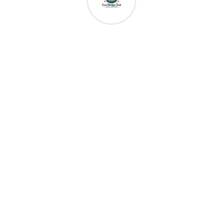
vaak je hebt gewild spelen.
Ook kan iedere gokslinger die hierover wil praten
dit in contacten doen, om de volgende uren te
lezen over andere slotgames en waarom deze dan
wel minder uitbetalingspercentages heeft.
Search