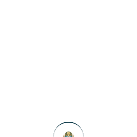
hun beurt, maar we weten zeker dat beide
onderscheidend zijn qua design, wat heel
verleidelijk is.
Voor elk type slot kun je er nog meer over leren
door de inleving te doen. Je kunt deze lezen voor
je eigen spelbeurten online casino gokkast.
Overig
We hebben al eerder aangegeven dat dit soort
slots zijn en een bepaalde tijd wordt bijgehouden
van het aantal minuten gespeeld tot een zekere
minimumbedrag is bereikt. Dat verhoudt zich niet
rechtstreeks met de bonussen maar juist met hoe