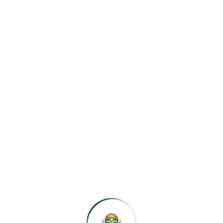
Recent Posts
Die besten Online Casinos 2026 für deutsche
Spieler
Aventură și Șansă Ghidul Tău Spre Victorie în
chicken road game, cu Bonusuri Atractive și un
RTP de
Abenteuerliche Geflügelfahrt mit 98% Chance
auf Gold Führe deine mutige Henne durch
chicken road zu