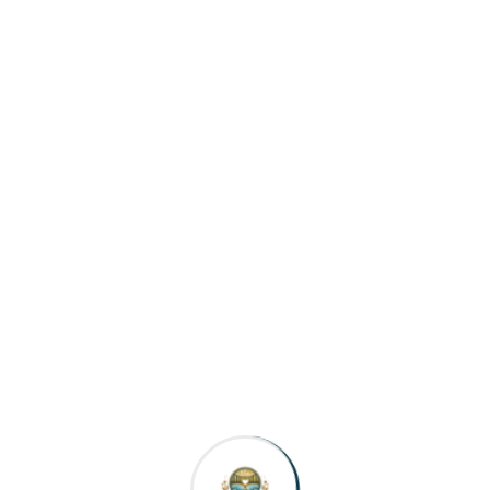
лучить удовольствие от игры, не рискуя
ращать барабаны, чтобы найти бонусные модели,
к и начинать учиться выигрывать. Возможность
овичков, если вы хотите попробовать себя в
 большинстве сайтов онлайн-казино, где вам
ы от ведущих online-производителей
всех желающих. Некоторые люди предпочитают
зным набором тем. В отличие от игр на реальные
, которые регулярно обновляются, а это значит,
му желанию, не рискуя своими деньгами.