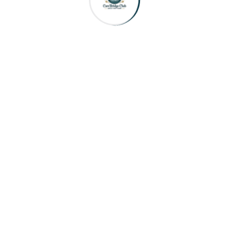
ают удовольствие как общий, действительно
дход к игре для игроков разных уровней,
 внимания на том, как волатильность позиций
ь более эффективные варианты для заработка
 бесплатные соревнования по игре в игровые
чить стратегии девушек и посоревноваться с
ничены определенными летними каникулами или
дничными каникулами и началом Дня святого
 поощрять выгодные ставки, которые помогают
ете. Они также стали альтернативным способом