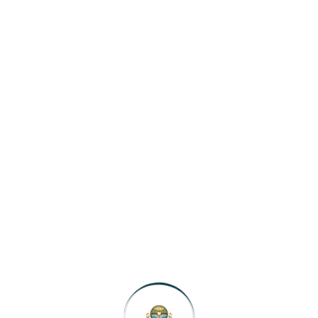
Post Comment
Search