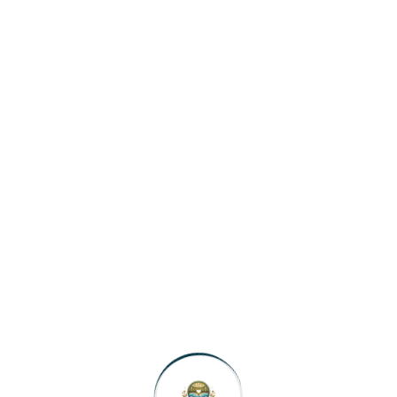
Search
Recent Posts
Die besten Online Casinos 2026 für deutsche
Spieler
Aventură și Șansă Ghidul Tău Spre Victorie în
chicken road game, cu Bonusuri Atractive și un
RTP de
Abenteuerliche Geflügelfahrt mit 98% Chance