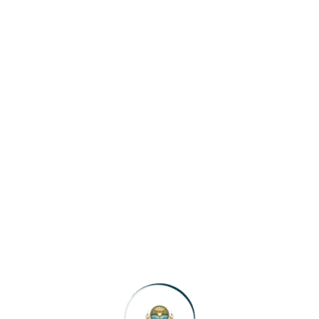
ставки, онлайн-казино, лотереи и другие.
В целом, зеркало 1win – это надежное и
безопасное решение для тех, кто ищет
официальный сайт 1win, но не может достичь
его из-за географических или других
ограничений.
Таким https://positivecontent.ru/ образом, если
вы ищете надежное зеркало 1win, чтобы сделать
ставки на спорт или играть в онлайн-казино, вы
можете быть уверенным в том, что вы сделаете
правильный выбор, выбрав это зеркало.
Где найти рабочее зеркало 1win