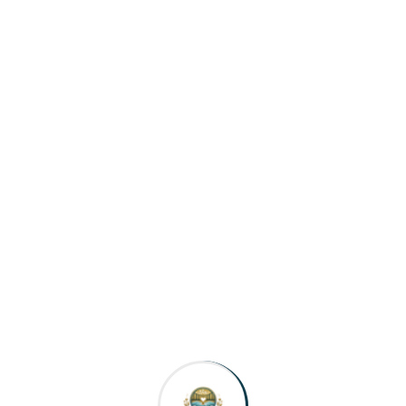
Бонусы для новых игроков
Распределение бонусов
Скидки на депозиты
Турниры и акции
Безопасность и конфиденциальность
Pin Up Казино обеспечивает безопасность и
конфиденциальность игроков, используя
современные технологии и системы
безопасности. Это означает, что игроки могут
быть уверены в том, что их личные данные и
финансовые операции безопасны.
SSL-шифрование